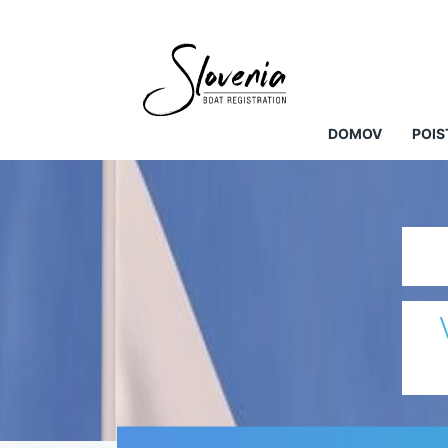
DOMOV
POIS