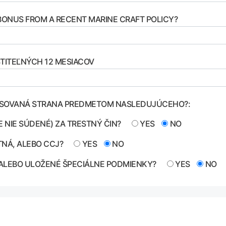
ONUS FROM A RECENT MARINE CRAFT POLICY?
STITEĽNÝCH 12 MESIACOV
ERESOVANÁ STRANA PREDMETOM NASLEDUJÚCEHO?:
TE NIE SÚDENÉ) ZA TRESTNÝ ČIN?
YES
NO
NTNÁ, ALEBO CCJ?
YES
NO
E ALEBO ULOŽENÉ ŠPECIÁLNE PODMIENKY?
YES
NO