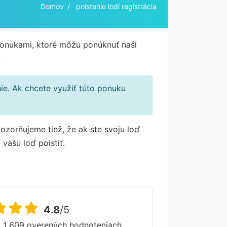
Domov
poistenie lodí registrácia
ponukami, ktoré môžu ponúknuť naši
.
e. Ak chcete využiť túto ponuku
ozorňujeme tiež, že ak ste svoju loď
vašu loď poistiť.
4.8
/5
 1 609 overených hodnoteniach.