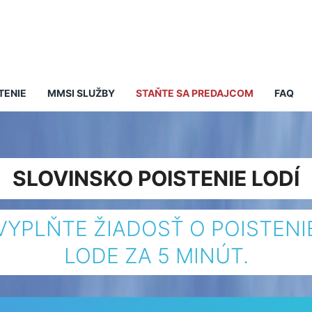
TENIE
MMSI SLUŽBY
STAŇTE SA PREDAJCOM
FAQ
SLOVINSKO POISTENIE LODÍ
VYPLŇTE ŽIADOSŤ O POISTENI
LODE ZA 5 MINÚT.