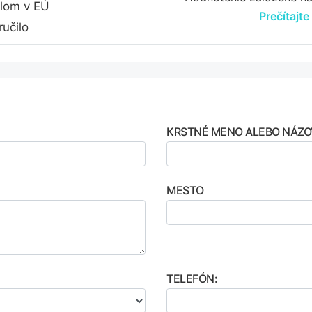
dlom v EÚ
Prečítajte
učilo
KRSTNÉ MENO ALEBO NÁZO
MESTO
TELEFÓN: