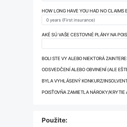
HOW LONG HAVE YOU HAD NO CLAIMS B
AKÉ SÚ VAŠE CESTOVNÉ PLÁNY NA POI
BOLI STE VY ALEBO NIEKTORÁ ZAINT
ODSVEDČENÍ ALEBO OBVINENÍ (ALE EŠ
BYLA VYHLÁSENÝ KONKURZ/INSOLVE
POISŤOVŇA ZAMIETLA NÁROKY/KRYTI
Použite: