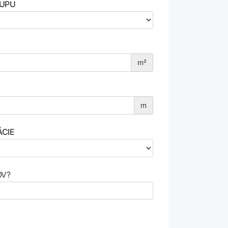
RUPU
m²
m
ÁCIE
OV?