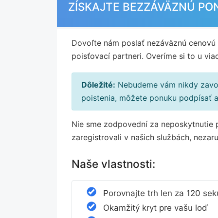
ZÍSKAJTE BEZZÁVÄZNÚ PON
Dovoľte nám poslať nezáväznú cenovú 
poisťovací partneri. Overíme si to u v
Dôležité:
Nebudeme vám nikdy zavola
poistenia, môžete ponuku podpísať a
Nie sme zodpovední za neposkytnutie po
zaregistrovali v našich službách, nezar
Naše vlastnosti:
Porovnajte trh len za 120 se
Okamžitý kryt pre vašu loď