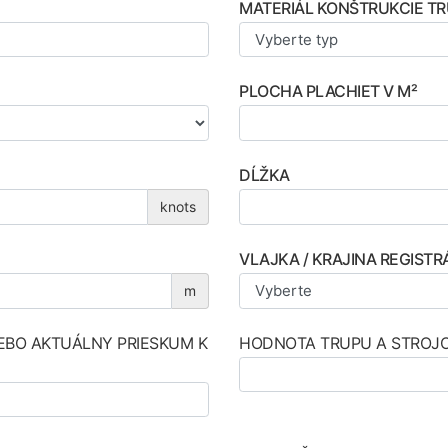
MATERIÁL KONŠTRUKCIE T
PLOCHA PLACHIET V M²
DĹŽKA
knots
VLAJKA / KRAJINA REGISTR
m
LEBO AKTUÁLNY PRIESKUM K
HODNOTA TRUPU A STROJ