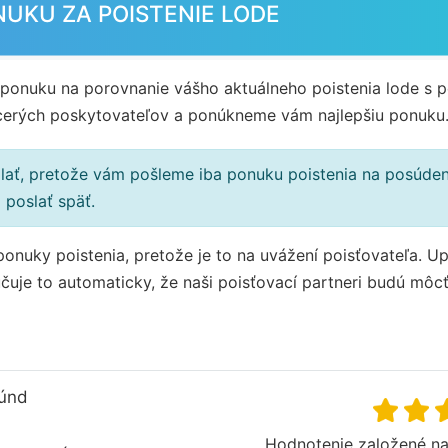
UKU ZA POISTENIE LODE
ponuku na porovnanie vášho aktuálneho poistenia lode s 
iacerých poskytovateľov a ponúkneme vám najlepšiu ponuku
ť, pretože vám pošleme iba ponuku poistenia na posúdeni
 poslať späť.
nuky poistenia, pretože je to na uvážení poisťovateľa. Up
učuje to automaticky, že naši poisťovací partneri budú môcť 
kúnd
Hodnotenie založené na